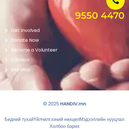
9550 4470
Get Involved
Donate Now
Become a Volunteer
Careers
Site Map
© 2025
HANDIV.mn
Бидний тухай
Үйлчилгээний нөхцөл
Мэдээллийн нууцлал
Холбоо барих