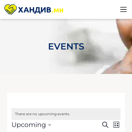
EVENTS
There are no upcoming events.
Event
Eve
Upcoming
Search
List