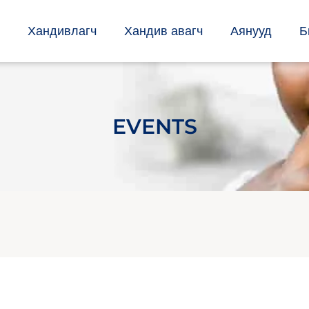
Хандивлагч
Хандив авагч
Аянууд
Б
EVENTS