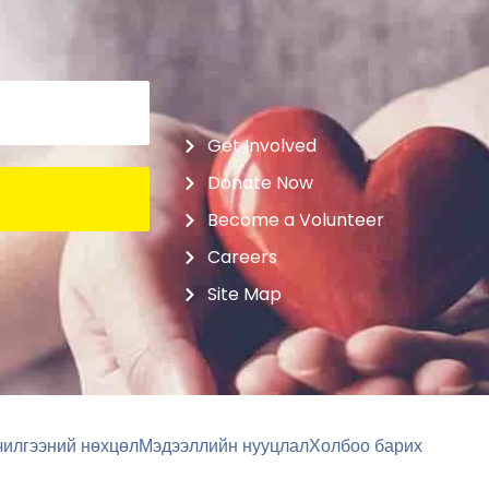
Get Involved
Donate Now
Become a Volunteer
Careers
Site Map
чилгээний нөхцөл
Мэдээллийн нууцлал
Холбоо барих