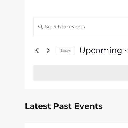
Events
Enter
Keyword.
Search
Search
and
for
Upcoming
Today
Events
Views
by
Select
Keyword.
Navigation
date.
Latest Past Events