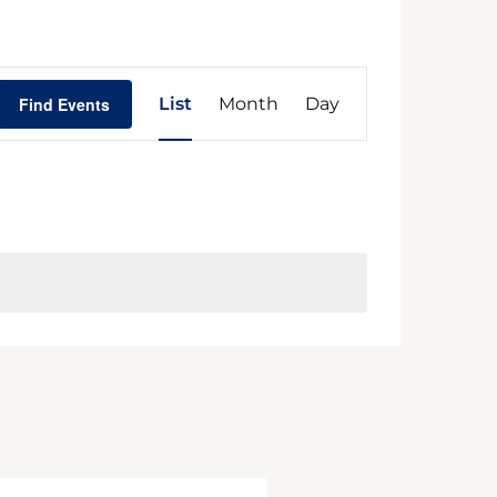
Event
Find Events
List
Month
Day
Views
Navigation