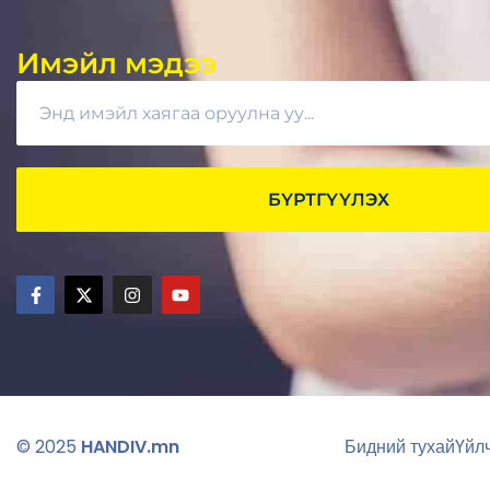
Имэйл мэдээ
БҮРТГҮҮЛЭХ
© 2025
HANDIV.mn
Бидний тухай
Үйл